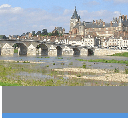
Exporter les lignes sélectionnées
Exporter toutes les colonnes
Exporter uniquement les colonnes affichées
Menu
?>
Images de la page d'accueil
Cliquez pour éditer