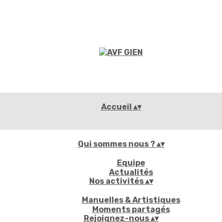
Accueil
▴
▾
Qui sommes nous ?
▴
▾
Equipe
Actualités
Nos activités
▴
▾
Manuelles & Artistiques
Moments partagés
Rejoignez-nous
▴
▾