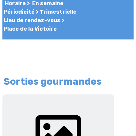
Horaire >
En semaine
Périodicité >
Trimestrielle
Lieu de rendez-vous >
Place de la Victoire
Sorties gourmandes